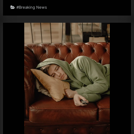
–
–
#Breaking News
–
–
–
Rennfahrer”