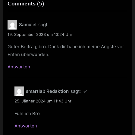
on
Comments
(5)
“Die
Phobie
Samulel
sagt:
vor
19. September 2023 um 13:24 Uhr
Enten
/
Guter Beitrag, bro. Dank dir habe ich meine Ängste vor
Enten überwunden.
The
phobia
Antworten
of
ducks”
smartlab Redaktion
sagt:
25. Jänner 2024 um 11:43 Uhr
Fühl ich Bro
Antworten