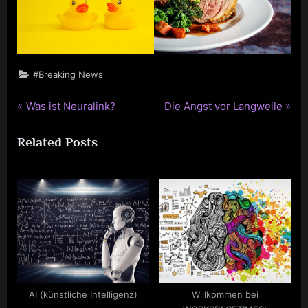
#Breaking News
P
N
Was ist Neuralink?
Die Angst vor Langweile
Beitragsnavigation
r
e
Related Posts
e
x
v
t
i
P
o
o
u
s
s
t
P
:
o
s
AI (künstliche Intelligenz)
Willkommen bei
t