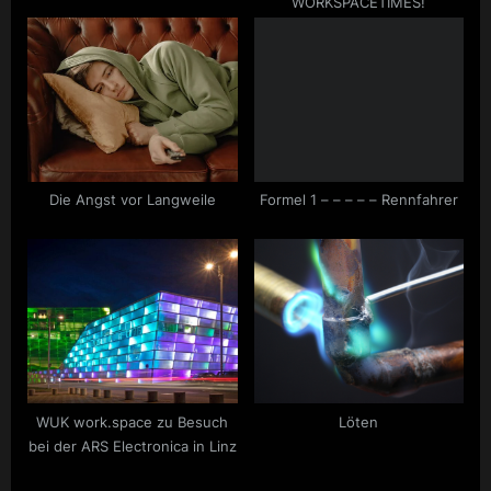
WORKSPACETIMES!
:
Die Angst vor Langweile
Formel 1 – – – – – Rennfahrer
WUK work.space zu Besuch
Löten
bei der ARS Electronica in Linz