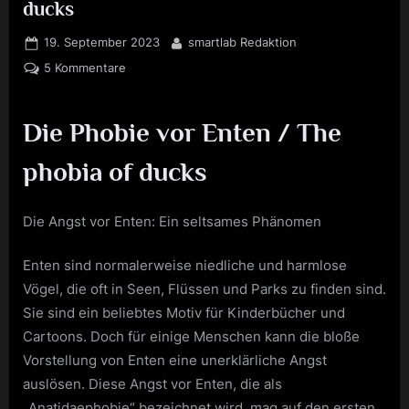
ducks
Posted
By
19. September 2023
smartlab Redaktion
on
zu
5 Kommentare
Die
Phobie
Die Phobie vor Enten / The
vor
Enten
phobia of ducks
/
The
phobia
Die Angst vor Enten: Ein seltsames Phänomen
of
ducks
Enten sind normalerweise niedliche und harmlose
Vögel, die oft in Seen, Flüssen und Parks zu finden sind.
Sie sind ein beliebtes Motiv für Kinderbücher und
Cartoons. Doch für einige Menschen kann die bloße
Vorstellung von Enten eine unerklärliche Angst
auslösen. Diese Angst vor Enten, die als
„Anatidaephobie“ bezeichnet wird, mag auf den ersten