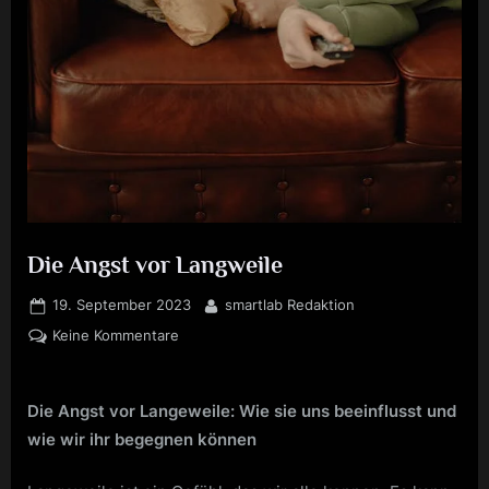
Die Angst vor Langweile
Posted
By
19. September 2023
smartlab Redaktion
on
zu
Keine Kommentare
Die
Angst
vor
Die Angst vor Langeweile: Wie sie uns beeinflusst und
Langweile
wie wir ihr begegnen können