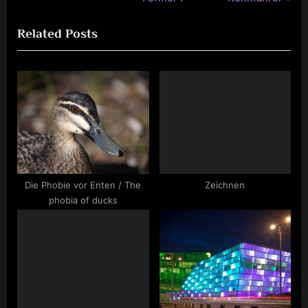
e
e
Related Posts
v
x
i
t
o
P
u
o
s
s
P
t
o
:
s
t
Die Phobie vor Enten / The
Zeichnen
:
phobia of ducks