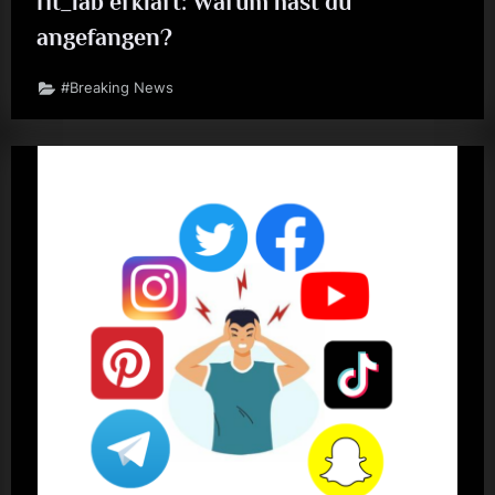
fit_lab erklärt: Warum hast du
angefangen?
#Breaking News