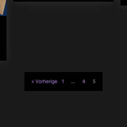
Vorherige
1
…
4
5