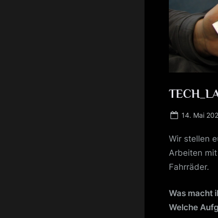
TECH_L
Posted
14. Mai 20
on
Wir stellen 
Arbeiten mit
Fahrräder.
Was macht i
Welche Aufg