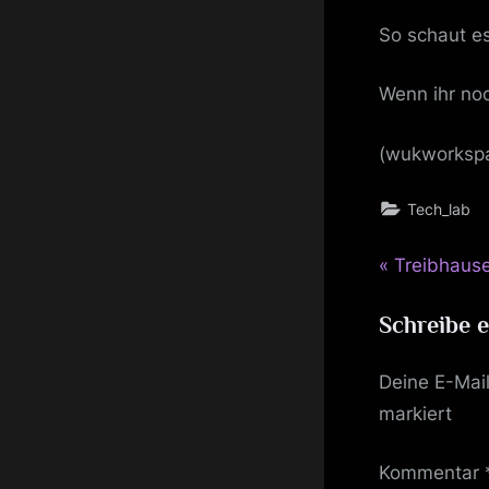
So schaut e
Wenn ihr noc
(wukworksp
Tech_lab
P
Beitrag
Treibhause
r
Schreibe 
e
v
Deine E-Mail
i
markiert
o
u
Kommentar
s