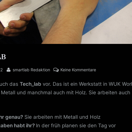
AB
By
zu
22
smartlab Redaktion
Keine Kommentare
TECH_LAB
euch das
Tech_lab
vor. Das ist ein Werkstatt in WUK Wor
 Metall und manchmal auch mit Holz. Sie arbeiten auch 
hr genau?
Sie arbeiten mit Metall und Holz
aben habt ihr?
In der früh planen sie den Tag vor