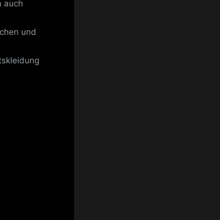
n auch
chen und
tskleidung