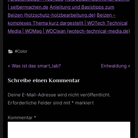
| selbermachen.de
Anleitung und Basistipps zum
Beizen (holzschutz-holzbearbeitung.de)
Beizen –
komplexes Thema kurz dargestellt | WOTech Technical
Media | WOMag | WOClean (wotech-technical-media.de)
#Color
P
N
Was ist das smart_lab?
Entwaldung
Beitragsnavigation
r
e
Schreibe einen Kommentar
e
x
v
t
Deine E-Mail-Adresse wird nicht veröffentlicht.
i
P
Erforderliche Felder sind mit
*
markiert
o
o
u
s
Kommentar
*
s
t
P
:
o